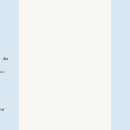
– der
eben
der