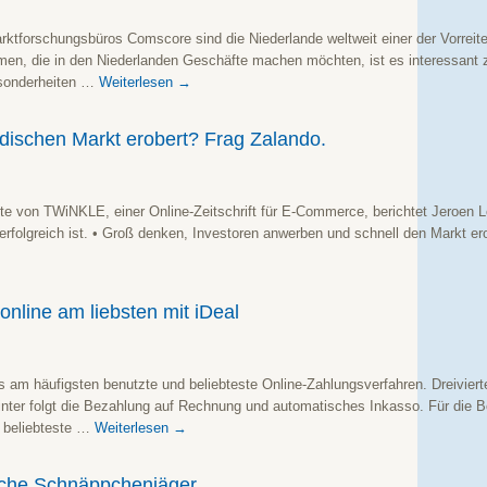
ktforschungsbüros Comscore sind die Niederlande weltweit einer der Vorreite
en, die in den Niederlanden Geschäfte machen möchten, ist es interessant 
esonderheiten …
Weiterlesen
→
dischen Markt erobert? Frag Zalando.
ite von TWiNKLE, einer Online-Zeitschrift für E-Commerce, berichtet Jeroen 
rfolgreich ist. • Groß denken, Investoren anwerben und schnell den Markt er
online am liebsten mit iDeal
s am häufigsten benutzte und beliebteste Online-Zahlungsverfahren. Dreivierte
hinter folgt die Bezahlung auf Rechnung und automatisches Inkasso. Für die 
s beliebteste …
Weiterlesen
→
ische Schnäppchenjäger