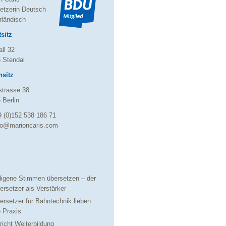
etzerin Deutsch
rländisch
sitz
ll 32
 Stendal
sitz
trasse 38
 Berlin
9 (0)152 538 186 71
fo@marioncaris.com
digene Stimmen übersetzen – der
ersetzer als Verstärker
ersetzer für Bahntechnik lieben
e Praxis
richt Weiterbildung