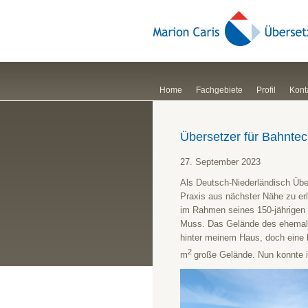
Home
Fachgebiete
Profil
Kont
Übersetzer für Bahntech
27. September 2023
Als Deutsch-Niederländisch Übe
Praxis aus nächster Nähe zu er
im Rahmen seines 150-jährigen
Muss. Das Gelände des ehemali
hinter meinem Haus, doch eine 
2
m
große Gelände. Nun konnte ic