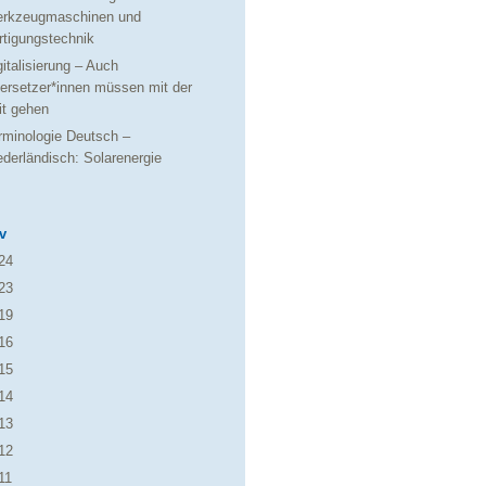
rkzeugmaschinen und
rtigungstechnik
gitalisierung – Auch
ersetzer*innen müssen mit der
it gehen
rminologie Deutsch –
ederländisch: Solarenergie
v
24
23
19
16
15
14
13
12
11