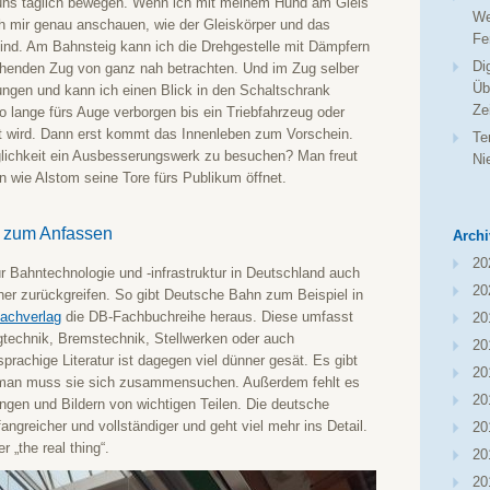
ir uns täglich bewegen. Wenn ich mit meinem Hund am Gleis
We
ch mir genau anschauen, wie der Gleiskörper und das
Fe
ind. Am Bahnsteig kann ich die Drehgestelle mit Dämpfern
Di
ehenden Zug von ganz nah betrachten. Und im Zug selber
Üb
ungen und kann ich einen Blick in den Schaltschrank
Ze
so lange fürs Auge verborgen bis ein Triebfahrzeug oder
 wird. Dann erst kommt das Innenleben zum Vorschein.
Te
lichkeit ein Ausbesserungswerk zu besuchen? Man freut
Ni
 wie Alstom seine Tore fürs Publikum öffnet.
k zum Anfassen
Archi
20
 Bahntechnologie und -infrastruktur in Deutschland auch
20
her zurückgreifen. So gibt Deutsche Bahn zum Beispiel in
achverlag
die DB-Fachbuchreihe heraus. Diese umfasst
20
technik, Bremstechnik, Stellwerken oder auch
20
prachige Literatur ist dagegen viel dünner gesät. Es gibt
20
r man muss sie sich zusammensuchen. Außerdem fehlt es
20
nungen und Bildern von wichtigen Teilen. Die deutsche
fangreicher und vollständiger und geht viel mehr ins Detail.
20
r „the real thing“.
20
20