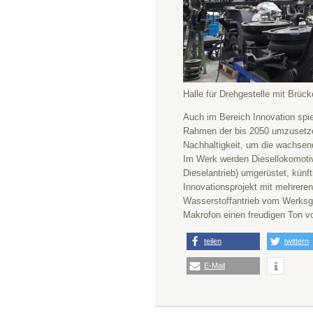
Halle für Drehgestelle mit Brüc
Auch im Bereich Innovation spi
Rahmen der bis 2050 umzusetze
Nachhaltigkeit, um die wachsen
Im Werk werden Diesellokomotive
Dieselantrieb) umgerüstet, künf
Innovationsprojekt mit mehreren 
Wasserstoffantrieb vom Werksge
Makrofon einen freudigen Ton vo
teilen
twittern
E-Mail