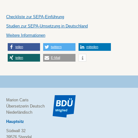
Checkliste zur SEPA-Einführung
Studien zur SEPA-Umsetzung in Deutschland
Weitere Informationen
teilen
twittern
mitteilen
teilen
E-Mail
Marion Caris
Übersetzerin Deutsch
Niederländisch
Hauptsitz
Südwall 32
39576 Stendal