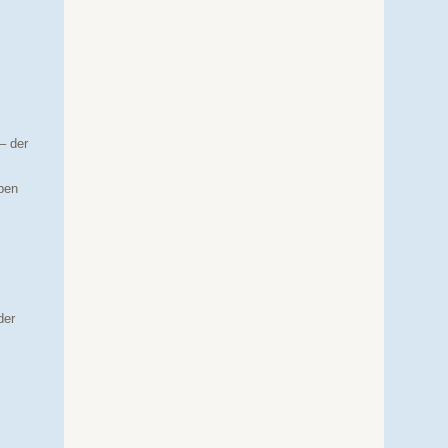
– der
eben
der