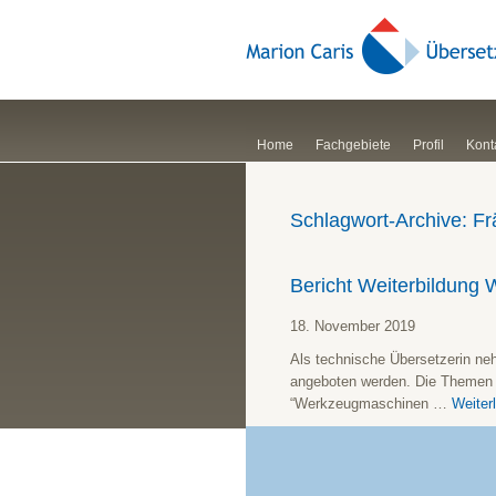
Home
Fachgebiete
Profil
Kont
Schlagwort-Archive:
Fr
Bericht Weiterbildung
18. November 2019
Als technische Übersetzerin ne
angeboten werden. Die Themen d
“Werkzeugmaschinen …
Weiter