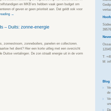
e zelfstandigen en MKB’ers hebben vaak geen budget om
Gedip
enteren of geven er geen prioriteit aan. Dat geldt ook voor
vertaa
reading
→
Hoof
Südwa
s – Duits: zonne-energie
39576
Neven
ies, zonnestroom, zonneboilers, panelen en collectoren.
Ossas
aartoe het dient? Hier een korte uitleg met een overzicht
12045
 Duitse vertalingen. De zon straalt energie uit in de vorm
T: +4
M: in
Blog
Ve
de
Ve
un
Di