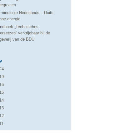
egroeien
rminologie Nederlands – Duits:
nne-energie
ndboek „Technisches
ersetzen“ verkrijgbaar bij de
tgeverij van de BDÜ
v
24
19
16
15
14
13
12
11