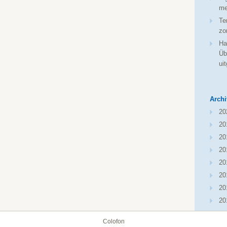
me
Te
zo
Ha
Üb
ui
Archi
20
20
20
20
20
20
20
20
Colofon