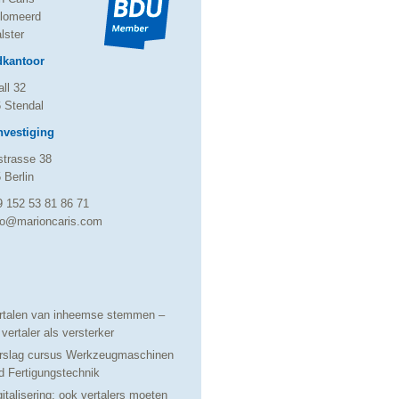
lomeerd
lster
dkantoor
ll 32
 Stendal
vestiging
trasse 38
 Berlin
9 152 53 81 86 71
fo@marioncaris.com
rtalen van inheemse stemmen –
 vertaler als versterker
rslag cursus Werkzeugmaschinen
d Fertigungstechnik
gitalisering: ook vertalers moeten