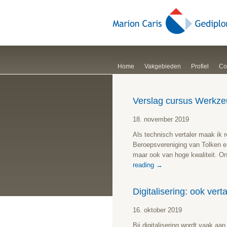
Home
Vakgebieden
Profiel
Co
Verslag cursus Werkze
18. november 2019
Als technisch vertaler maak ik 
Beroepsvereniging van Tolken en
maar ook van hoge kwaliteit. 
reading
→
Digitalisering: ook ve
16. oktober 2019
Bij digitalisering wordt vaak aa